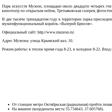
Парк искусств Музеон, площадью около двадцати четырех гек
кинотеатр по открытым небом, Третьяковская галерея, фотост
В две тысячи тринадцатом году к территории парка присоеди
мультифункциональный корабль «Валерий Брюсов».
Официальный сайт: http://www.muzeon.ru/.
Адрес Музеона: улица Крымский вал, 10.
Режим работы: в теплое время года 8-23, в холодное 8-22. Вхо
От станции метро Октябрьская (радиальная) пройти пешк
На машине (координаты места 55.734643, 37.605768).