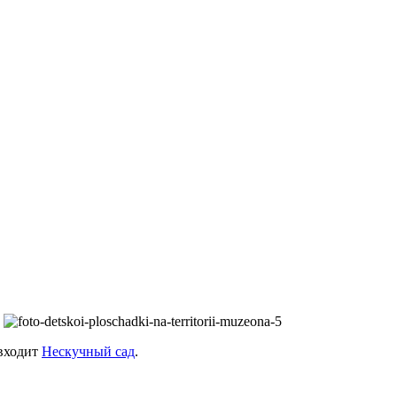
 входит
Нескучный сад
.