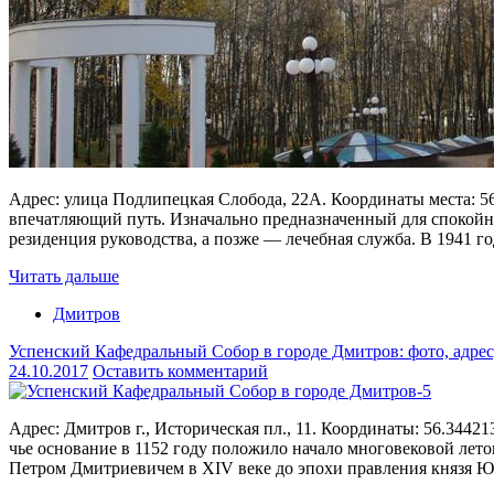
Адрес: улица Подлипецкая Слобода, 22А. Координаты места: 5
впечатляющий путь. Изначально предназначенный для спокойны
резиденция руководства, а позже — лечебная служба. В 1941 г
Читать дальше
Дмитров
Успенский Кафедральный Собор в городе Дмитров: фото, адрес
24.10.2017
Оставить комментарий
Адрес: Дмитров г., Историческая пл., 11. Координаты: 56.3442
чье основание в 1152 году положило начало многовековой лето
Петром Дмитриевичем в XIV веке до эпохи правления князя 