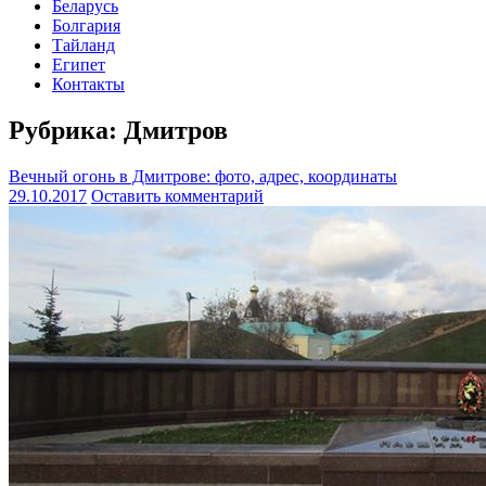
Беларусь
Болгария
Тайланд
Египет
Контакты
Рубрика:
Дмитров
Вечный огонь в Дмитрове: фото, адрес, координаты
29.10.2017
Оставить комментарий