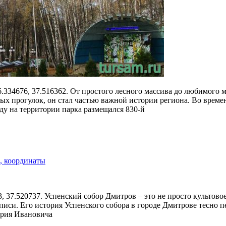
6.334676, 37.516362. От простого лесного массива до любимого
х прогулок, он стал частью важной истории региона. Во времен
оду на территории парка размещался 830-й
, координаты
13, 37.520737. Успенский собор Дмитров – это не просто культов
писи. Его история Успенского собора в городе Дмитрове тесно п
Юрия Ивановича