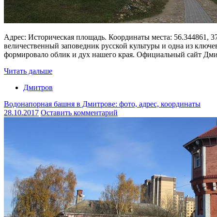
Адрес: Историческая площадь. Координаты места: 56.344861, 
величественный заповедник русской культуры и одна из ключе
формировало облик и дух нашего края. Официальный сайт Дмит
Читать дальше
Дмитров
Водонапорная башня в Дмитрове: фото, адрес, координаты
28.10.2017
Оставить комментарий