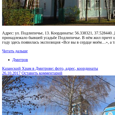
Адрес: ул. Подлипичье, 13. Координаты: 56.338321, 37.528440.
принадлежало бывшей усадьбе Подлипичье. В нём жил причт це
году здесь появилась экспозиция «Все вы в сердце моём…», а т
Читать дальше
Дмитров
Казанский Храм в Дмитрове: фото, адрес, координаты
26.10.2017
Оставить комментарий