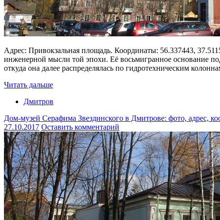
Адрес: Привокзальная площадь. Координаты: 56.337443, 37.511
инженерной мысли той эпохи. Её восьмигранное основание под
откуда она далее распределялась по гидротехническим колонн
Читать дальше
Дмитров
Дом-музей Серафима Звездинского в Дмитрове: фото, адрес, к
27.10.2017
Оставить комментарий