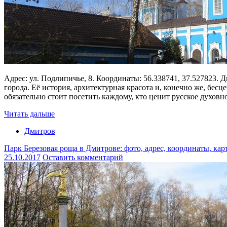
Адрес: ул. Подлипичье, 8. Координаты: 56.338741, 37.527823.
города. Её история, архитектурная красота и, конечно же, бе
обязательно стоит посетить каждому, кто ценит русское духов
Читать дальше
Дмитров
Парк Березовая роща в Дмитрове: фото, адрес, координаты, кар
25.10.2017
Оставить комментарий