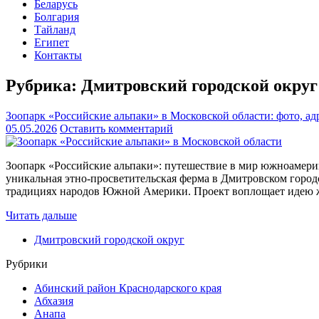
Беларусь
Болгария
Тайланд
Египет
Контакты
Рубрика:
Дмитровский городской округ
Зоопарк «Российские альпаки» в Московской области: фото, ад
05.05.2026
Оставить комментарий
Зоопарк «Российские альпаки»: путешествие в мир южноамери
уникальная этно‑просветительская ферма в Дмитровском городс
традициях народов Южной Америки. Проект воплощает идею жи
Читать дальше
Дмитровский городской округ
Рубрики
Абинский район Краснодарского края
Абхазия
Анапа