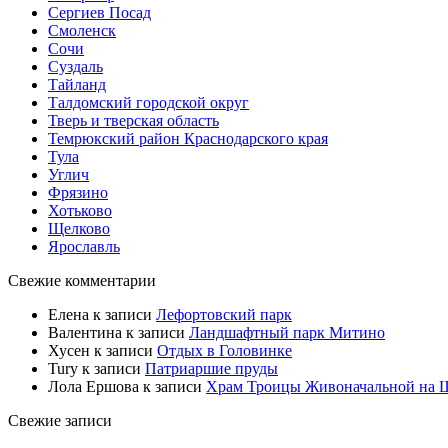
Сергиев Посад
Смоленск
Сочи
Суздаль
Тайланд
Талдомский городской округ
Тверь и тверская область
Темрюкский район Краснодарского края
Тула
Углич
Фрязино
Хотьково
Щелково
Ярославль
Свежие комментарии
Елена
к записи
Лефортовский парк
Валентина
к записи
Ландшафтный парк Митино
Хусен
к записи
Отдых в Головинке
Tury
к записи
Патриаршие пруды
Лола Ершова
к записи
Храм Троицы Живоначальной на 
Свежие записи