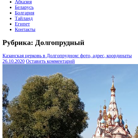
Абхазия
Беларусь
Болгария
Тайланд
Египет
Контакты
Рубрика:
Долгопрудный
Казанская церковь в Долгопрудном: фото, адрес, координаты
26.10.2020
Оставить комментарий