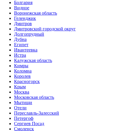
Болгария
Видное
Воронежская область
Геленджик
Дмитров
Дмитровский городской округ
Долгопрудный
Дубна
Египет
Ивантеевка
Истра
Калужская область
Кимры
Коломна
Королев
Красногорск
Крым
Москва
Московская область
Мытищи
Отели
Переславль-Залесский
Петергоф
Сергиев Посад
Смоленск