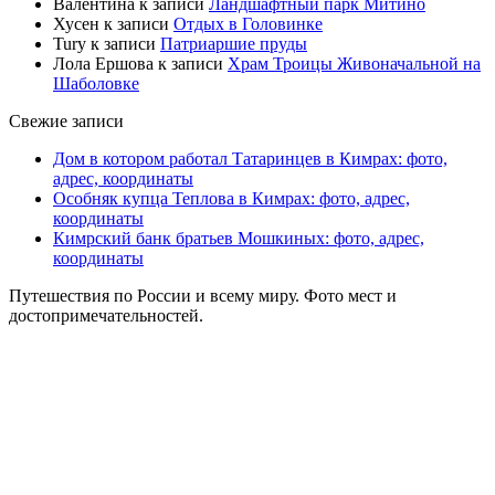
Валентина
к записи
Ландшафтный парк Митино
Хусен
к записи
Отдых в Головинке
Tury
к записи
Патриаршие пруды
Лола Ершова
к записи
Храм Троицы Живоначальной на
Шаболовке
Свежие записи
Дом в котором работал Татаринцев в Кимрах: фото,
адрес, координаты
Особняк купца Теплова в Кимрах: фото, адрес,
координаты
Кимрский банк братьев Мошкиных: фото, адрес,
координаты
Путешествия по России и всему миру. Фото мест и
достопримечательностей.