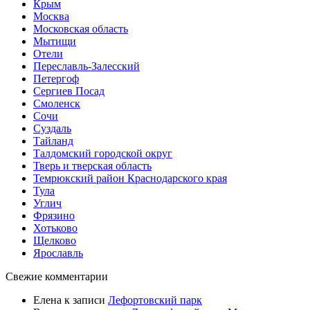
Крым
Москва
Московская область
Мытищи
Отели
Переславль-Залесский
Петергоф
Сергиев Посад
Смоленск
Сочи
Суздаль
Тайланд
Талдомский городской округ
Тверь и тверская область
Темрюкский район Краснодарского края
Тула
Углич
Фрязино
Хотьково
Щелково
Ярославль
Свежие комментарии
Елена
к записи
Лефортовский парк