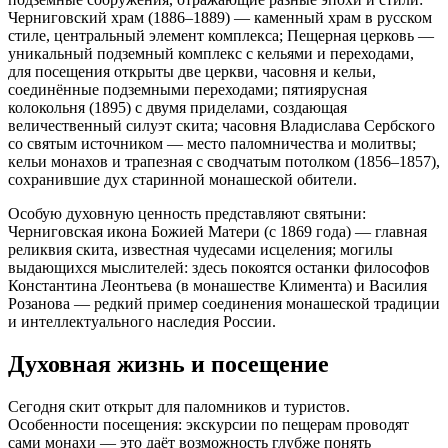
Черниговский храм (1886–1889) — каменный храм в русском
стиле, центральный элемент комплекса; Пещерная церковь —
уникальный подземный комплекс с кельями и переходами,
для посещения открыты две церкви, часовня и кельи,
соединённые подземными переходами; пятиярусная
колокольня (1895) с двумя приделами, создающая
величественный силуэт скита; часовня Владислава Сербского
со святым источником — место паломничества и молитвы;
кельи монахов и трапезная с сводчатым потолком (1856–1857),
сохранившие дух старинной монашеской обители.
Особую духовную ценность представляют святыни:
Черниговская икона Божией Матери (с 1869 года) — главная
реликвия скита, известная чудесами исцеления; могилы
выдающихся мыслителей: здесь покоятся останки философов
Константина Леонтьева (в монашестве Климента) и Василия
Розанова — редкий пример соединения монашеской традиции
и интеллектуального наследия России.
Духовная жизнь и посещение
Сегодня скит открыт для паломников и туристов.
Особенности посещения: экскурсии по пещерам проводят
сами монахи — это даёт возможность глубже понять