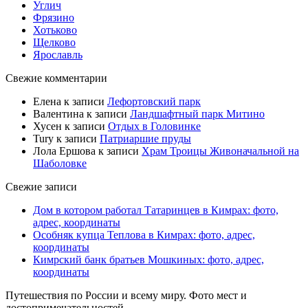
Углич
Фрязино
Хотьково
Щелково
Ярославль
Свежие комментарии
Елена
к записи
Лефортовский парк
Валентина
к записи
Ландшафтный парк Митино
Хусен
к записи
Отдых в Головинке
Tury
к записи
Патриаршие пруды
Лола Ершова
к записи
Храм Троицы Живоначальной на
Шаболовке
Свежие записи
Дом в котором работал Татаринцев в Кимрах: фото,
адрес, координаты
Особняк купца Теплова в Кимрах: фото, адрес,
координаты
Кимрский банк братьев Мошкиных: фото, адрес,
координаты
Путешествия по России и всему миру. Фото мест и
достопримечательностей.