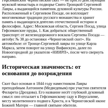
Гефсиманский Черниговский скит — не просто действующий
мужской монастырь и подворье Свято‑Троицкой Сергиевой
Лавры, а выдающийся памятник духовной культуры России.
Расположенный в Сергиевом Посаде, он воплощает
многовековые традиции русского монашества и хранит
память о выдающихся деятелях отечественной истории и
философии. Адрес: Московская область, Сергиев Посад, улица
Гефсиманские пруды, 1. Как добраться: общественный
транспорт: от железнодорожного вокзала Сергиева Посада —
автобус № 38 до остановки «Черниговский скит». На
автомобиле: от Троице‑Сергиевой лавры по улице Карла
Маркса, затем поворот на улицу Вифанскую, далее по
Новоогородной до указателя «НИИРП», после чего свернуть
направо.
Историческая значимость: от
основания до возрождения
Скит был основан в 1844 году наместником Лавры
преподобным Антонием (Медведевым) при участии святителя
Филарета (Дроздова). Его название несёт глубокий духовный
смысл: оно отсылает к Гефсиманскому саду в Иерусалиме,
месту молитвенного подвига Христа, и к Черниговской иконе
Божией Матери — главной святыне обители.