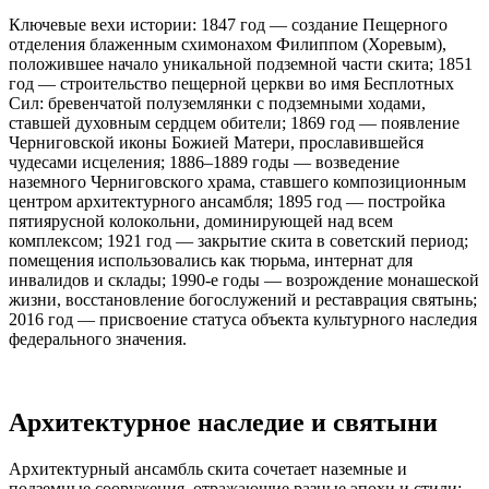
Ключевые вехи истории: 1847 год — создание Пещерного
отделения блаженным схимонахом Филиппом (Хоревым),
положившее начало уникальной подземной части скита; 1851
год — строительство пещерной церкви во имя Бесплотных
Сил: бревенчатой полуземлянки с подземными ходами,
ставшей духовным сердцем обители; 1869 год — появление
Черниговской иконы Божией Матери, прославившейся
чудесами исцеления; 1886–1889 годы — возведение
наземного Черниговского храма, ставшего композиционным
центром архитектурного ансамбля; 1895 год — постройка
пятиярусной колокольни, доминирующей над всем
комплексом; 1921 год — закрытие скита в советский период;
помещения использовались как тюрьма, интернат для
инвалидов и склады; 1990‑е годы — возрождение монашеской
жизни, восстановление богослужений и реставрация святынь;
2016 год — присвоение статуса объекта культурного наследия
федерального значения.
Архитектурное наследие и святыни
Архитектурный ансамбль скита сочетает наземные и
подземные сооружения, отражающие разные эпохи и стили: