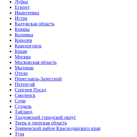
Дубна
Египет
Ивантеевка
Истра
Калужская область
Кимры
Коломна
Королев
Красногорск
Крым
Москва
Московская область
Мытищи
Отели
Переславль-Залесский
Петергоф
Сергиев Посад
Смоленск
Сочи
Суздаль
Тайланд
Талдомский городской округ
Тверь и тверская область
Темрюкский район Краснодарского края
Тула