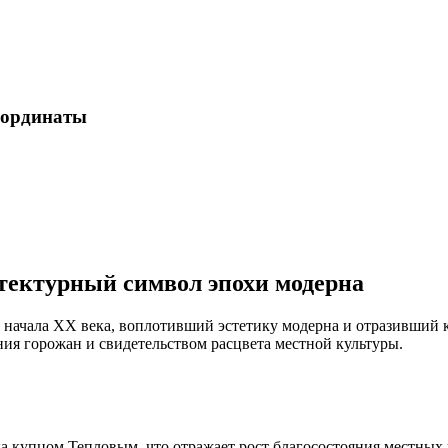
координаты
тектурный символ эпохи модерна
начала XX века, воплотивший эстетику модерна и отразивший 
ния горожан и свидетельством расцвета местной культуры.
яка купцом Тепловым, что отражает рост благосостояния местных