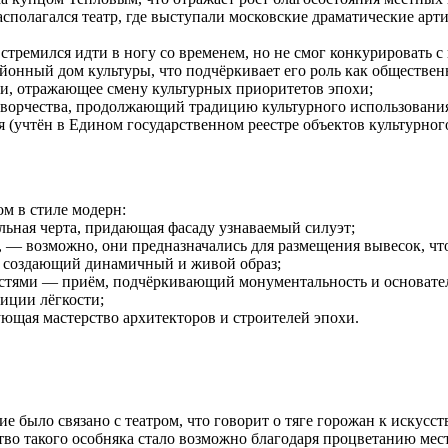
полагался театр, где выступали московские драматические арти
тремился идти в ногу со временем, но не смог конкурировать 
йонный дом культуры, что подчёркивает его роль как обществен
и, отражающее смену культурных приоритетов эпохи;
творчества, продолжающий традицию культурного использования
я (учтён в Едином государственном реестре объектов культурно
м в стиле модерн:
ьная черта, придающая фасаду узнаваемый силуэт;
— возможно, они предназначались для размещения вывесок, что
 создающий динамичный и живой образ;
стями — приём, подчёркивающий монументальность и основател
иции лёгкости;
ющая мастерство архитекторов и строителей эпохи.
 было связано с театром, что говорит о тяге горожан к искусст
во такого особняка стало возможно благодаря процветанию мест