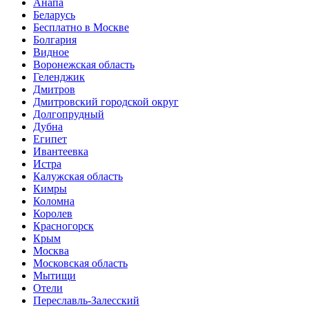
Анапа
Беларусь
Бесплатно в Москве
Болгария
Видное
Воронежская область
Геленджик
Дмитров
Дмитровский городской округ
Долгопрудный
Дубна
Египет
Ивантеевка
Истра
Калужская область
Кимры
Коломна
Королев
Красногорск
Крым
Москва
Московская область
Мытищи
Отели
Переславль-Залесский