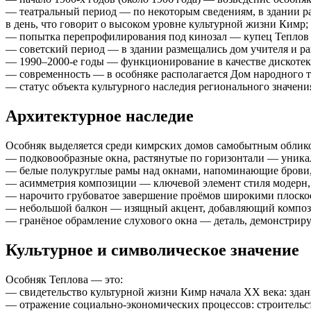
— театральный период — по некоторым сведениям, в здании рас
в день, что говорит о высоком уровне культурной жизни Кимр;
— попытка перепрофилирования под кинозал — купец Теплов с
— советский период — в здании размещались дом учителя и ра
— 1990–2000‑е годы — функционирование в качестве дискотек
— современность — в особняке располагается Дом народного 
— статус объекта культурного наследия регионального значени
Архитектурное наследие
Особняк выделяется среди кимрских домов самобытным облико
— подковообразные окна, растянутые по горизонтали — уникал
— белые полукруглые рамы над окнами, напоминающие брови, 
— асимметрия композиции — ключевой элемент стиля модерн,
— нарочито грубоватое завершение проёмов широкими плоско
— небольшой балкон — изящный акцент, добавляющий композ
— гранёное обрамление слухового окна — деталь, демонстриру
Культурное и символическое значение
Особняк Теплова — это:
— свидетельство культурной жизни Кимр начала XX века: здание
— отражение социально‑экономических процессов: строительст