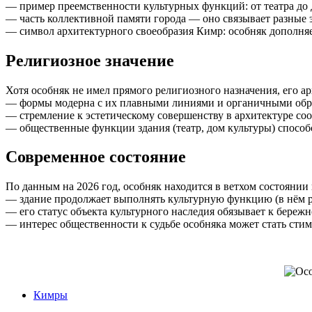
— пример преемственности культурных функций: от театра до
— часть коллективной памяти города — оно связывает разные 
— символ архитектурного своеобразия Кимр: особняк дополняет
Религиозное значение
Хотя особняк не имел прямого религиозного назначения, его 
— формы модерна с их плавными линиями и органичными образ
— стремление к эстетическому совершенству в архитектуре со
— общественные функции здания (театр, дом культуры) способ
Современное состояние
По данным на 2026 год, особняк находится в ветхом состоянии 
— здание продолжает выполнять культурную функцию (в нём ра
— его статус объекта культурного наследия обязывает к бере
— интерес общественности к судьбе особняка может стать сти
Кимры