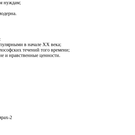
ым нуждам;
модерна.
:
пулярными в начале XX века;
лософских течений того времени;
ие и нравственные ценности.