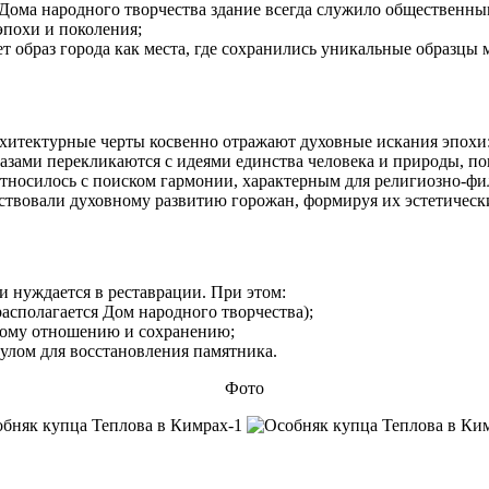
 Дома народного творчества здание всегда служило общественн
эпохи и поколения;
 образ города как места, где сохранились уникальные образцы 
архитектурные черты косвенно отражают духовные искания эпохи
ами перекликаются с идеями единства человека и природы, по
относилось с поиском гармонии, характерным для религиозно‑фи
ствовали духовному развитию горожан, формируя их эстетическ
и нуждается в реставрации. При этом:
сполагается Дом народного творчества);
жному отношению и сохранению;
мулом для восстановления памятника.
Фото