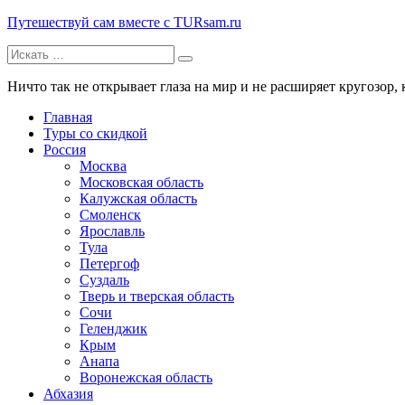
Путешествуй сам вместе с TURsam.ru
Искать:
Путешествуй и узнавай новые места вместе с нами.
Ничто так не открывает глаза на мир и не расширяет кругозор, 
Главная
Туры со скидкой
Россия
Москва
Московская область
Калужская область
Смоленск
Ярославль
Тула
Петергоф
Суздаль
Тверь и тверская область
Сочи
Геленджик
Крым
Анапа
Воронежская область
Абхазия