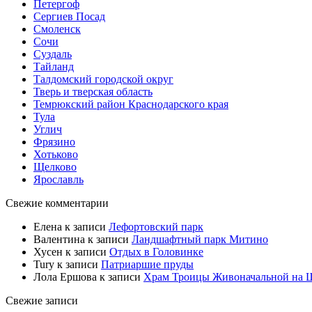
Петергоф
Сергиев Посад
Смоленск
Сочи
Суздаль
Тайланд
Талдомский городской округ
Тверь и тверская область
Темрюкский район Краснодарского края
Тула
Углич
Фрязино
Хотьково
Щелково
Ярославль
Свежие комментарии
Елена
к записи
Лефортовский парк
Валентина
к записи
Ландшафтный парк Митино
Хусен
к записи
Отдых в Головинке
Tury
к записи
Патриаршие пруды
Лола Ершова
к записи
Храм Троицы Живоначальной на 
Свежие записи