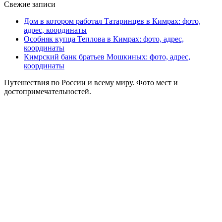
Свежие записи
Дом в котором работал Татаринцев в Кимрах: фото,
адрес, координаты
Особняк купца Теплова в Кимрах: фото, адрес,
координаты
Кимрский банк братьев Мошкиных: фото, адрес,
координаты
Путешествия по России и всему миру. Фото мест и
достопримечательностей.