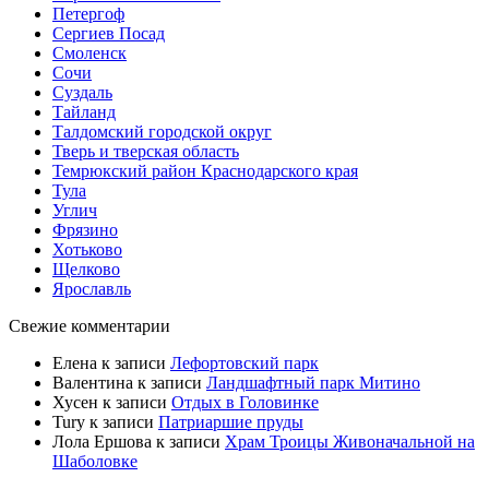
Петергоф
Сергиев Посад
Смоленск
Сочи
Суздаль
Тайланд
Талдомский городской округ
Тверь и тверская область
Темрюкский район Краснодарского края
Тула
Углич
Фрязино
Хотьково
Щелково
Ярославль
Свежие комментарии
Елена
к записи
Лефортовский парк
Валентина
к записи
Ландшафтный парк Митино
Хусен
к записи
Отдых в Головинке
Tury
к записи
Патриаршие пруды
Лола Ершова
к записи
Храм Троицы Живоначальной на
Шаболовке