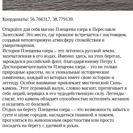
Координаты: 56.766317, 38.779139.
Откройте для себя магию Плещеева озера в Переславле
Залесском! Это место, где прошлое встречается с настоящим,
создавая неповторимую атмосферу спокойствия и
умиротворения.
История Плещеева озера – это летопись русской земли,
запечатленная в его водах. Именно здесь, на этих берегах,
зарождался российский флот, благодаря юному Петру I.
Достопримечательности Плещеева озера – это не только
природные красоты, но и уникальные исторические
памятники, каждый из которых имеет свою историю и
легенду. Особое внимание привлекает мистический Синь-
камень. Этот огромный валун, словно магнит, притягивает к
себе людей, верящих в его чудодейственную силу. Легенды
гласят, что камень обладает способностью исполнять желания
и исцелять от болезней.
Отдых на берегу Плещеева озера — это возможность забыть о
суете и шуме городов, насладиться тишиной и покоем,
прогуляться по живописным окрестностям или просто
посидеть на берегу с удочкой в руках.