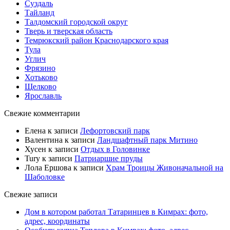
Суздаль
Тайланд
Талдомский городской округ
Тверь и тверская область
Темрюкский район Краснодарского края
Тула
Углич
Фрязино
Хотьково
Щелково
Ярославль
Свежие комментарии
Елена
к записи
Лефортовский парк
Валентина
к записи
Ландшафтный парк Митино
Хусен
к записи
Отдых в Головинке
Tury
к записи
Патриаршие пруды
Лола Ершова
к записи
Храм Троицы Живоначальной на
Шаболовке
Свежие записи
Дом в котором работал Татаринцев в Кимрах: фото,
адрес, координаты