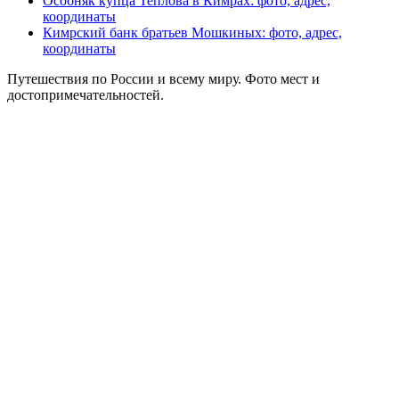
Особняк купца Теплова в Кимрах: фото, адрес,
координаты
Кимрский банк братьев Мошкиных: фото, адрес,
координаты
Путешествия по России и всему миру. Фото мест и
достопримечательностей.