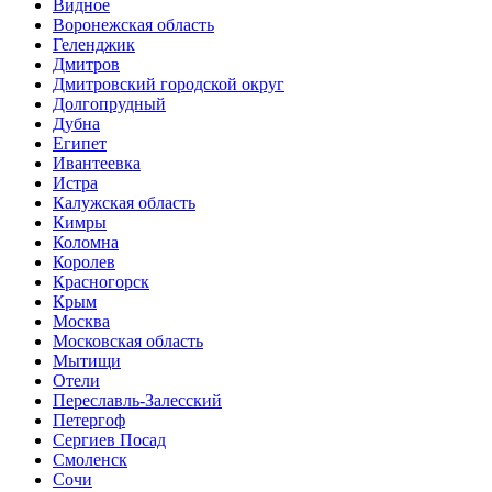
Видное
Воронежская область
Геленджик
Дмитров
Дмитровский городской округ
Долгопрудный
Дубна
Египет
Ивантеевка
Истра
Калужская область
Кимры
Коломна
Королев
Красногорск
Крым
Москва
Московская область
Мытищи
Отели
Переславль-Залесский
Петергоф
Сергиев Посад
Смоленск
Сочи