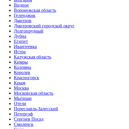
Видное
Воронежская область
Геленджик
Дмитров
Дмитровский городской округ
Долгопрудный
Дубна
Египет
Ивантеевка
Истра
Калужская область
Кимры
Коломна
Королев
Красногорск
Крым
Москва
Московская область
Мытищи
Отели
Переславль-Залесский
Петергоф
Сергиев Посад
Смоленск