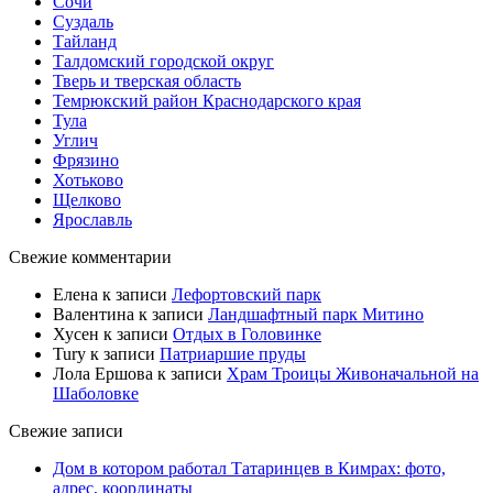
Сочи
Суздаль
Тайланд
Талдомский городской округ
Тверь и тверская область
Темрюкский район Краснодарского края
Тула
Углич
Фрязино
Хотьково
Щелково
Ярославль
Свежие комментарии
Елена
к записи
Лефортовский парк
Валентина
к записи
Ландшафтный парк Митино
Хусен
к записи
Отдых в Головинке
Tury
к записи
Патриаршие пруды
Лола Ершова
к записи
Храм Троицы Живоначальной на
Шаболовке
Свежие записи
Дом в котором работал Татаринцев в Кимрах: фото,
адрес, координаты