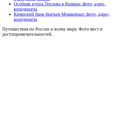
Особняк купца Теплова в Кимрах: фото, адрес,
координаты
Кимрский банк братьев Мошкиных: фото, адрес,
координаты
Путешествия по России и всему миру. Фото мест и
достопримечательностей.