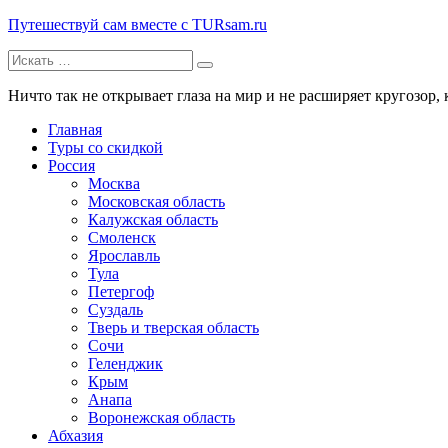
Путешествуй сам вместе с TURsam.ru
Искать:
Путешествуй и узнавай новые места вместе с нами.
Ничто так не открывает глаза на мир и не расширяет кругозор, 
Главная
Туры со скидкой
Россия
Москва
Московская область
Калужская область
Смоленск
Ярославль
Тула
Петергоф
Суздаль
Тверь и тверская область
Сочи
Геленджик
Крым
Анапа
Воронежская область
Абхазия