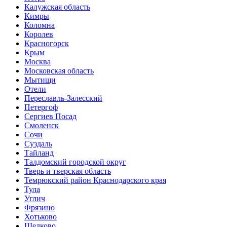
Калужская область
Кимры
Коломна
Королев
Красногорск
Крым
Москва
Московская область
Мытищи
Отели
Переславль-Залесский
Петергоф
Сергиев Посад
Смоленск
Сочи
Суздаль
Тайланд
Талдомский городской округ
Тверь и тверская область
Темрюкский район Краснодарского края
Тула
Углич
Фрязино
Хотьково
Щелково