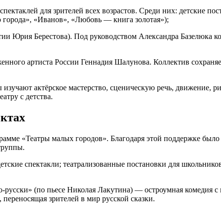
спектаклей для зрителей всех возрастов. Среди них: детские 
 города», «Иванов», «Любовь — книга золотая»);
тии Юрия Берестова). Под руководством Александра Базелюка к
нного артиста России Геннадия Шалунова. Коллектив сохраняет
ы изучают актёрское мастерство, сценическую речь, движение, 
атру с детства.
ектах
грамме «Театры малых городов». Благодаря этой поддержке было
труппы.
детские спектакли; театрализованные постановки для школьник
‑русски» (по пьесе Николая Лакутина) — остроумная комедия с 
переносящая зрителей в мир русской сказки.