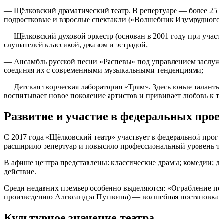
— Щёлковский драматический театр. В репертуаре — более 25 
подростковые и взрослые спектакли («Волшебник Изумрудного
— Щёлковский духовой оркестр (основан в 2001 году при учас
слушателей классикой, джазом и эстрадой;
— Ансамбль русской песни «Распевы» под управлением заслуже
соединяя их с современными музыкальными тенденциями;
— Детская творческая лаборатория «Трям». Здесь юные талант
воспитывает новое поколение артистов и прививает любовь к те
Развитие и участие в федеральных про
С 2017 года «Щёлковский театр» участвует в федеральной про
расширило репертуар и повысило профессиональный уровень 
В афише центра представлены: классические драмы; комедии; 
действие.
Среди недавних премьер особенно выделяются: «Ограбление по
произведению Александра Пушкина) — волшебная постановка, 
Культурное значение театра