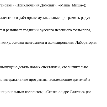
постановки («Приключения Домовят», «Маша+Миша»);
оллектив создаёт яркие музыкальные программы, радуя
 и развивает традиции русского песенного фольклора,
ритмику, основы пантомимы и жонглирования. Лаборатория
 выпущено девять новых спектаклей, что значительно
ов; интерактивные программы, вовлекающие зрителей в
национальным колоритом; «Сказка о царе Салтане» (по