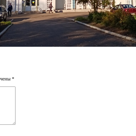
ечены
*