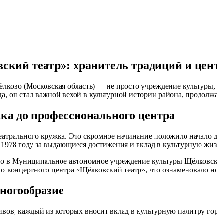
кий театр»: хранитель традиций и цент
лково (Московская область) — не просто учреждение культуры,
а, он стал важной вехой в культурной истории района, продолж
ка до профессионального центра
театрального кружка. Это скромное начинание положило начало 
в 1978 году за выдающиеся достижения и вклад в культурную жи
но в Муниципальное автономное учреждение культуры Щёлковс
но‑концертного центра «Щёлковский театр», что ознаменовало н
ногообразие
ивов, каждый из которых вносит вклад в культурную палитру гор