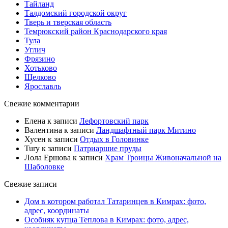
Тайланд
Талдомский городской округ
Тверь и тверская область
Темрюкский район Краснодарского края
Тула
Углич
Фрязино
Хотьково
Щелково
Ярославль
Свежие комментарии
Елена
к записи
Лефортовский парк
Валентина
к записи
Ландшафтный парк Митино
Хусен
к записи
Отдых в Головинке
Tury
к записи
Патриаршие пруды
Лола Ершова
к записи
Храм Троицы Живоначальной на
Шаболовке
Свежие записи
Дом в котором работал Татаринцев в Кимрах: фото,
адрес, координаты
Особняк купца Теплова в Кимрах: фото, адрес,