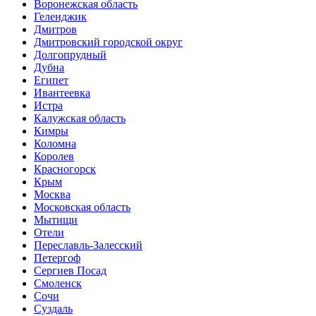
Воронежская область
Геленджик
Дмитров
Дмитровский городской округ
Долгопрудный
Дубна
Египет
Ивантеевка
Истра
Калужская область
Кимры
Коломна
Королев
Красногорск
Крым
Москва
Московская область
Мытищи
Отели
Переславль-Залесский
Петергоф
Сергиев Посад
Смоленск
Сочи
Суздаль