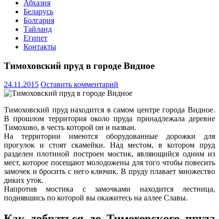
Абхазия
Беларусь
Болгария
Тайланд
Египет
Контакты
Тимоховский пруд в городе Видное
24.11.2015
Оставить комментарий
Тимоховский пруд находится в самом центре города Видное.
В прошлом территория около пруда принадлежала деревне
Тимохово, в честь которой он и назван.
На территории имеются оборудованные дорожки для
прогулок и стоят скамейки. Над местом, в котором пруд
разделен плотиной построен мостик, являющийся одним из
мест, которое посещают молодожены для того чтобы повесить
замочек и бросить с него ключик. В пруду плавает множество
диких уток.
Напротив мостика с замочками находится лестница,
поднявшись по которой вы окажитесь на аллее Славы.
Как добраться до Тимоховского пруда