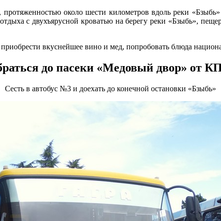
протяженностью около шести километров вдоль реки «Бзыбь» 
 отдыха с двухъярусной кроватью на берегу реки «Бзыбь», пеще
приобрести вкуснейшее вино и мед, попробовать блюда национа
браться до пасеки «Медовый двор» от К
Сесть в автобус №3 и доехать до конечной остановки «Бзыбь»