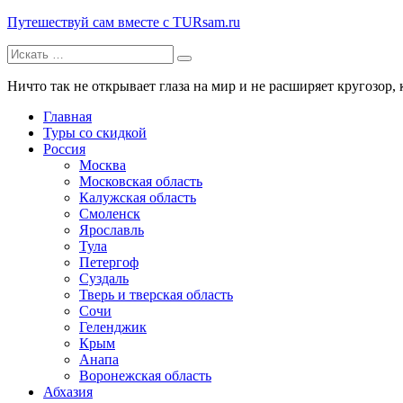
Путешествуй сам вместе с TURsam.ru
Искать:
Путешествуй и узнавай новые места вместе с нами.
Ничто так не открывает глаза на мир и не расширяет кругозор, 
Главная
Туры со скидкой
Россия
Москва
Московская область
Калужская область
Смоленск
Ярославль
Тула
Петергоф
Суздаль
Тверь и тверская область
Сочи
Геленджик
Крым
Анапа
Воронежская область
Абхазия