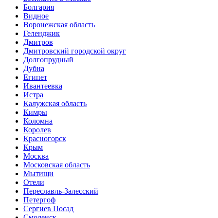
Болгария
Видное
Воронежская область
Геленджик
Дмитров
Дмитровский городской округ
Долгопрудный
Дубна
Египет
Ивантеевка
Истра
Калужская область
Кимры
Коломна
Королев
Красногорск
Крым
Москва
Московская область
Мытищи
Отели
Переславль-Залесский
Петергоф
Сергиев Посад
Смоленск