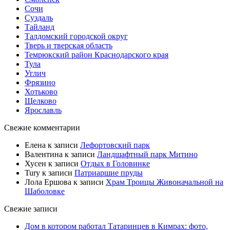
Сочи
Суздаль
Тайланд
Талдомский городской округ
Тверь и тверская область
Темрюкский район Краснодарского края
Тула
Углич
Фрязино
Хотьково
Щелково
Ярославль
Свежие комментарии
Елена
к записи
Лефортовский парк
Валентина
к записи
Ландшафтный парк Митино
Хусен
к записи
Отдых в Головинке
Tury
к записи
Патриаршие пруды
Лола Ершова
к записи
Храм Троицы Живоначальной на
Шаболовке
Свежие записи
Дом в котором работал Татаринцев в Кимрах: фото,