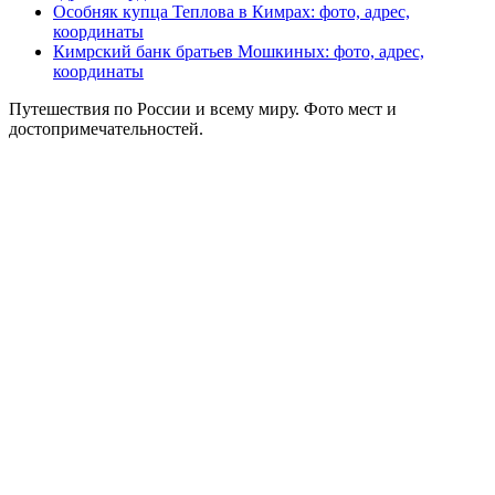
Особняк купца Теплова в Кимрах: фото, адрес,
координаты
Кимрский банк братьев Мошкиных: фото, адрес,
координаты
Путешествия по России и всему миру. Фото мест и
достопримечательностей.