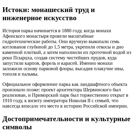
Истоки: монашеский труд и
инженерное искусство
История парка начинается в 1880 году, когда монахи
Афонского монастыря провели масштабные
гидротехнические работы. Они вручную выкопали семь
котлованов глубиной до 1,5 метра, укрепили откосы и дно
каменной плиткой, а затем наполнили их проточной водой из
реки Псырцха, создав систему чистейших прудов, куда
запустили карпов, форель и карасей. Именно монахи
заложили основу парковой флоры, высадив плакучие ивы,
тополя и пальмы.
Официальное оформление парка как ландшафтного объекта
произошло позже: проект архитектора Шервинского был
реализован, и Приморский парк был торжественно открыт в
1910 году, к визиту императора Николая II с семьей, что
навсегда вписало это место в историю Российской империи.
Достопримечательности и культурные
символы