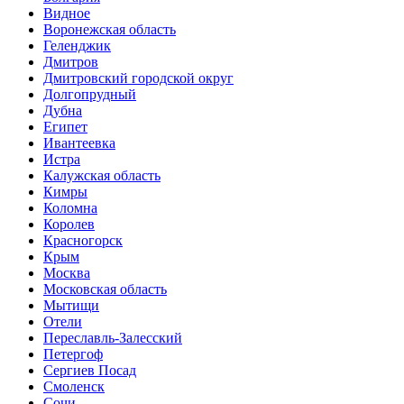
Видное
Воронежская область
Геленджик
Дмитров
Дмитровский городской округ
Долгопрудный
Дубна
Египет
Ивантеевка
Истра
Калужская область
Кимры
Коломна
Королев
Красногорск
Крым
Москва
Московская область
Мытищи
Отели
Переславль-Залесский
Петергоф
Сергиев Посад
Смоленск
Сочи