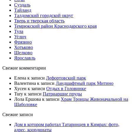
Суздаль
Тайланд
Талдомский городской округ
Тверь и тверская область
Темрюкский район Краснодарского края
Тула
Углич
Фрязино
Хотьково
Щелково
Ярославль
Свежие комментарии
Елена
к записи
Лефортовский парк
Валентина
к записи
Ландшафтный парк Митино
Хусен
к записи
Отдых в Головинке
Tury
к записи
Патриаршие пруды
Лола Ершова
к записи
Храм Троицы Живоначальной на
Шаболовке
Свежие записи
Дом в котором работал Татаринцев в Кимрах: фото,
адрес, координаты