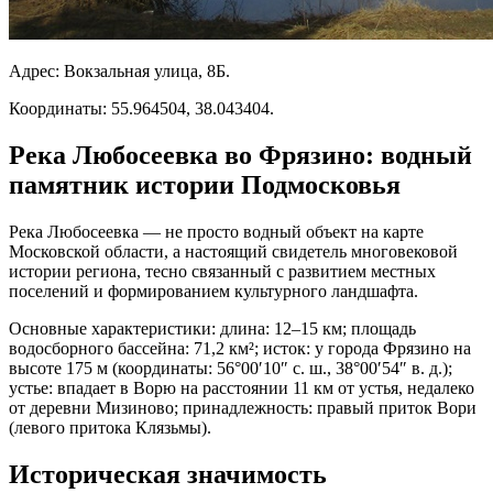
Адрес: Вокзальная улица, 8Б.
Координаты: 55.964504, 38.043404.
Река Любосеевка во Фрязино: водный
памятник истории Подмосковья
Река Любосеевка — не просто водный объект на карте
Московской области, а настоящий свидетель многовековой
истории региона, тесно связанный с развитием местных
поселений и формированием культурного ландшафта.
Основные характеристики: длина: 12–15 км; площадь
водосборного бассейна: 71,2 км²; исток: у города Фрязино на
высоте 175 м (координаты: 56°00′10″ с. ш., 38°00′54″ в. д.);
устье: впадает в Ворю на расстоянии 11 км от устья, недалеко
от деревни Мизиново; принадлежность: правый приток Вори
(левого притока Клязьмы).
Историческая значимость