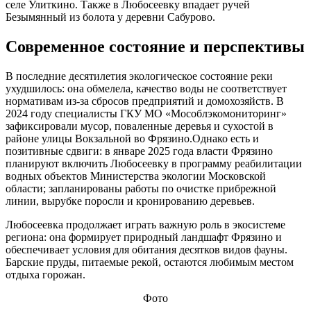
селе Улиткино. Также в Любосеевку впадает ручей
Безымянный из болота у деревни Сабурово.
Современное состояние и перспективы
В последние десятилетия экологическое состояние реки
ухудшилось: она обмелела, качество воды не соответствует
нормативам из‑за сбросов предприятий и домохозяйств. В
2024 году специалисты ГКУ МО «Мособлэкомониторинг»
зафиксировали мусор, поваленные деревья и сухостой в
районе улицы Вокзальной во Фрязино.Однако есть и
позитивные сдвиги: в январе 2025 года власти Фрязино
планируют включить Любосеевку в программу реабилитации
водных объектов Министерства экологии Московской
области; запланированы работы по очистке прибрежной
линии, вырубке поросли и кронированию деревьев.
Любосеевка продолжает играть важную роль в экосистеме
региона: она формирует природный ландшафт Фрязино и
обеспечивает условия для обитания десятков видов фауны.
Барские пруды, питаемые рекой, остаются любимым местом
отдыха горожан.
Фото