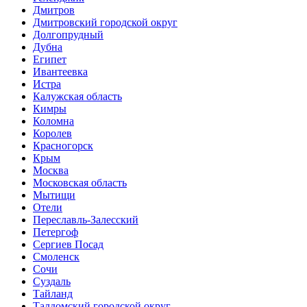
Дмитров
Дмитровский городской округ
Долгопрудный
Дубна
Египет
Ивантеевка
Истра
Калужская область
Кимры
Коломна
Королев
Красногорск
Крым
Москва
Московская область
Мытищи
Отели
Переславль-Залесский
Петергоф
Сергиев Посад
Смоленск
Сочи
Суздаль
Тайланд
Талдомский городской округ