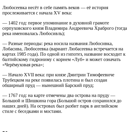
Любосеевка несёт в себе память веков — её история
прослеживается с начала XV века:
— 1402 год: первое упоминание в духовной грамоте
серпуховского князя Владимира Андреевича Храброго (тогда
река именовалась Любосивль);
— Разные периоды: река носила названия Любосивка,
Лобасива, Любосеевка (вариант Любасеевка встречается на
картах 1985 года). По одной из гипотез, название восходит к
балтийскому гидрониму с корнем «Луб» и может означать
«Черёмуховая река»;
— Начало XVII века: при князе Дмитрии Тимофеевиче
Трубецком на реке появилась плотина и был создан
обширный пруд — нынешний Барский пруд;
— 1767 год: на карте отмечены два острова на пруду —
Большой и Шишкина гора (Большой остров сохранился до
наших дней). На островах был разбит парк в английском
стиле с беседками и мостами.