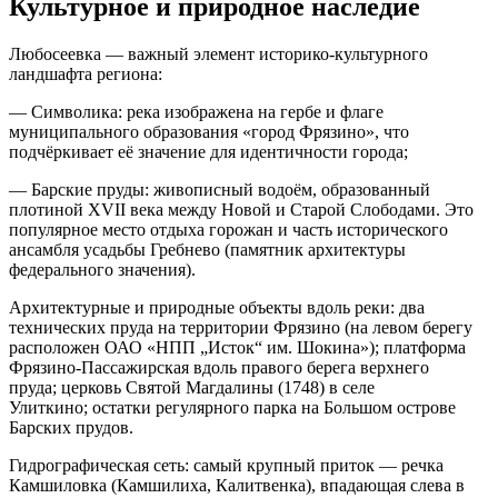
Культурное и природное наследие
Любосеевка — важный элемент историко‑культурного
ландшафта региона:
— Символика: река изображена на гербе и флаге
муниципального образования «город Фрязино», что
подчёркивает её значение для идентичности города;
— Барские пруды: живописный водоём, образованный
плотиной XVII века между Новой и Старой Слободами. Это
популярное место отдыха горожан и часть исторического
ансамбля усадьбы Гребнево (памятник архитектуры
федерального значения).
Архитектурные и природные объекты вдоль реки: два
технических пруда на территории Фрязино (на левом берегу
расположен ОАО «НПП „Исток“ им. Шокина»); платформа
Фрязино‑Пассажирская вдоль правого берега верхнего
пруда; церковь Святой Магдалины (1748) в селе
Улиткино; остатки регулярного парка на Большом острове
Барских прудов.
Гидрографическая сеть: самый крупный приток — речка
Камшиловка (Камшилиха, Калитвенка), впадающая слева в