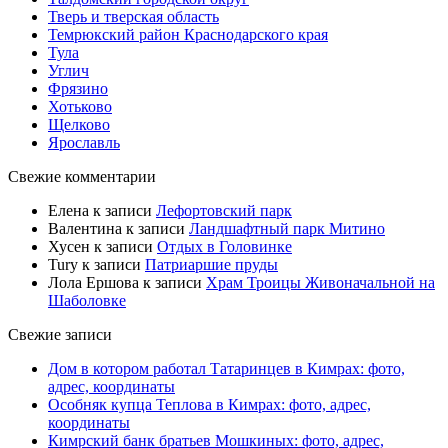
Тверь и тверская область
Темрюкский район Краснодарского края
Тула
Углич
Фрязино
Хотьково
Щелково
Ярославль
Свежие комментарии
Елена
к записи
Лефортовский парк
Валентина
к записи
Ландшафтный парк Митино
Хусен
к записи
Отдых в Головинке
Tury
к записи
Патриаршие пруды
Лола Ершова
к записи
Храм Троицы Живоначальной на
Шаболовке
Свежие записи
Дом в котором работал Татаринцев в Кимрах: фото,
адрес, координаты
Особняк купца Теплова в Кимрах: фото, адрес,
координаты
Кимрский банк братьев Мошкиных: фото, адрес,