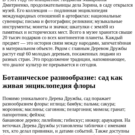
Дмитриенко, продолжательницы дела Зорина, в саду открылся
музей. Его коллекция — подлинная энциклопедия
международных отношений в артефактах: национальные
сувениры; письма и фотографии; реликвии; музыкальные
инструменты; монеты и значки; шкатулки с землёй из
памятных и исторических мест. Всего в музее хранится свыше
20 тысяч подарков со всех континентов планеты. Каждый
предмет — это история связи между народами, запечатлённая
в материальном объекте. Рядом с главным Деревом Дружбы
растут ещё 60 молодых деревьев, посаженных людьми из
разных стран. Это продолжение традиции, напоминающее,
что диалог культур не прерывается и сегодня.
Ботаническое разнообразие: сад как
живая энциклопедия флоры
Помимо уникального Дерева Дружбы, сад поражает
разнообразием флоры: иглица; бамбук; пальма; сакура;
морозник; маслины; саговник; пеларгония; мимоза; гранат;
папоротник; фейхоа;
банановое дерево; лилейник; гибискус; инжир; араукария. На
веточках Дерева Дружбы установлены таблички с именами
тех, кто делал прививки, и датами событий. Также доступны