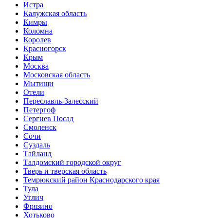
Истра
Калужская область
Кимры
Коломна
Королев
Красногорск
Крым
Москва
Московская область
Мытищи
Отели
Переславль-Залесский
Петергоф
Сергиев Посад
Смоленск
Сочи
Суздаль
Тайланд
Талдомский городской округ
Тверь и тверская область
Темрюкский район Краснодарского края
Тула
Углич
Фрязино
Хотьково