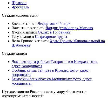
Щелково
Ярославль
Свежие комментарии
Елена
к записи
Лефортовский парк
Валентина
к записи
Ландшафтный парк Митино
Хусен
к записи
Отдых в Головинке
Tury
к записи
Патриаршие пруды
Лола Ершова
к записи
Храм Троицы Живоначальной на
Шаболовке
Свежие записи
Дом в котором работал Татаринцев в Кимрах: фото,
адрес, координаты
Особняк купца Теплова в Кимрах: фото, адрес,
координаты
Кимрский банк братьев Мошкиных: фото, адрес,
координаты
Путешествия по России и всему миру. Фото мест и
достопримечательностей.