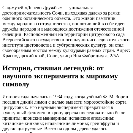
Сад‑музей «Дерево Дружбы» — уникальная
достопримечательность Сочи, выходящая далеко за рамки
обычного ботанического объекта. Это живой памятник
международного сотрудничества, воплотивший в себе идеи
дружбы народов и выдающиеся достижения отечественной
селекции. Расположенный на территории цитрусового сада
Всероссийского государственного научно‑исследовательского
института цветоводства и субтропических культур, он стал
своеобразным мостом между культурами разных стран. Адрес:
Краснодарский край, Сочи, улица Яна Фабрициуса, 2/5А.
История, ставшая легендой: от
научного эксперимента к мировому
символу
История сада началась в 1934 году, когда учёный Ф. М. Зорин
посадил дикий лимон с целью вывести морозостойкие сорта
цитрусовых. Его научный эксперимент превратился в
культурный феномен: в крону дерева последовательно были
привиты: японские мандарины; испанские апельсины;
китайские кинканы; итальянские лимоны; грейпфруты и
другие цитрусовые. Всего на одном дереве удалось