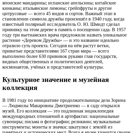
японские мандарины; испанские апельсины; китайские
кинканы; итальянские лимоны; грейпфруты и другие
цитрусовые — всего 45 видов и сортов. Важный этап в
становлении символа дружбы произошёл в 1940 году, когда
известный полярный исследователь О. Ю. Шмидт сделал
прививку на этом дереве в память о посещении сада. В 1957
году три вьетнамских врача предложили назвать уникальное
растение «Деревом Дружбы» — и это название идеально
отразило суть проекта. Сегодня на нём растут ветки,
привитые представителями 167 стран мира — всего
выполнено более 630 прививок руками глав государств,
видных общественных и политических деятелей,
космонавтов, учёных и представителей культуры.
Культурное значение и музейная
коллекция
В 1981 году по инициативе продолжательницы дела Зорина
— Людмилы Макаровны Дмитриенко — в саду открылся
музей. Его коллекция — это подлинная энциклопедия
международных отношений в артефактах: национальные
сувениры; письма и фотографии; реликвии; музыкальные
инструменты; монеты и значки; шкатулки с землёй из
памятных и исторических мест. Всего в музее хранится свыше