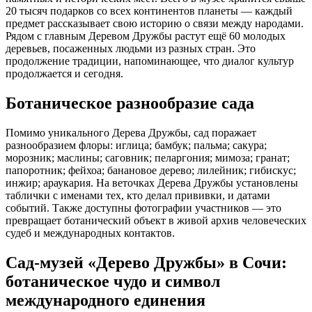
20 тысяч подарков со всех континентов планеты — каждый
предмет рассказывает свою историю о связи между народами.
Рядом с главным Деревом Дружбы растут ещё 60 молодых
деревьев, посаженных людьми из разных стран. Это
продолжение традиции, напоминающее, что диалог культур
продолжается и сегодня.
Ботаническое разнообразие сада
Помимо уникального Дерева Дружбы, сад поражает
разнообразием флоры: иглица; бамбук; пальма; сакура;
морозник; маслины; саговник; пеларгония; мимоза; гранат;
папоротник; фейхоа; банановое дерево; лилейник; гибискус;
инжир; араукария. На веточках Дерева Дружбы установлены
таблички с именами тех, кто делал прививки, и датами
событий. Также доступны фотографии участников — это
превращает ботанический объект в живой архив человеческих
судеб и международных контактов.
Сад‑музей «Дерево Дружбы» в Сочи:
ботаническое чудо и символ
международного единения