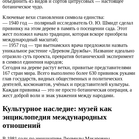
объединить 45 видов и сортов цитрусовых — настоящее
ботаническое чудо.
Ключевые вехи становления символа единства:
— 1940 год — полярный исследователь О. Ю. Шмидт сделал
прививку на этом дереве в память о посещении сада. Этот
жест положил начало традиции, которая вскоре приобрела
международный масштаб;
— 1957 год — три вьетнамских врача предложили назвать
уникальное растение «Деревом Дружбы». Название идеально
отразило суть проекта, превратив ботанический эксперимент
в символ единения народов;
Сегодня на дереве растут ветки, привитые представителями
167 стран мира. Всего выполнено более 630 прививок руками
глав государств, видных общественных и политических
деятелей, космонавтов, учёных и представителей культуры.
Каждая прививка — это не просто ботаническая операция, а
жест доброй воли и знак уважения между народами.
Культурное наследие: музей как
энциклопедия международных
отношений
В 1981 году по инициативе Людмилы Макаровны